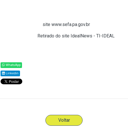
Para dúvidas, telefonar para o call Center, 0800.725.5533. A
ligação é gratuita e atende das 8h às 18h, de segunda a sexta-
feira; ou pelo chat no
site www.sefa.pa.gov.br
.
Fonte:
SEFAZ/PA (
Retirado do site IdealNews - TI-IDEAL
)
Compartilhar
WhatsApp
Linkedin
Todos os direitos reservados ao(s) autor(es) do artigo.
Voltar